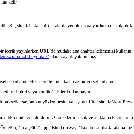
ına gelir.
ilir. Bu, sitenizin daha üst sıralarda yer almasına yardımcı olacak bir ku
bir içerik yayınlarken URL’de mutlaka ana anahtar kelimenizi kullanı
siteniz.com/mobil-oyunlar/”
olarak ayarlayabilirsiniz.
rseller kullanın. Her içerikte mutlaka en az bir görsel kullanın.
mli kedi resimleri veya komik GIF’ler kullanmayın.
ü görseller sayfanızın yüklenmesini yavaşlatır. Eğer siteniz WordPress i
k mantıklı ifadelerle doldurun. Görsellerin başlık ve açıklama kısımlarına 
 Örneğin, “image0021.jpg” isimli dosyayı “istanbul-araba-kiralama.jpg” 