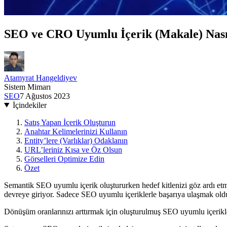
SEO ve CRO Uyumlu İçerik (Makale) Nasıl
Atamyrat Hangeldiyev
Sistem Mimarı
SEO
7 Ağustos 2023
İçindekiler
Satış Yapan İçerik Oluşturun
Anahtar Kelimelerinizi Kullanın
Entity’lere (Varlıklar) Odaklanın
URL’leriniz Kısa ve Öz Olsun
Görselleri Optimize Edin
Özet
Semantik SEO uyumlu içerik oluştururken hedef kitlenizi göz ardı etme
devreye giriyor. Sadece SEO uyumlu içeriklerle başarıya ulaşmak oldukç
Dönüşüm oranlarınızı arttırmak için oluşturulmuş SEO uyumlu içerikle