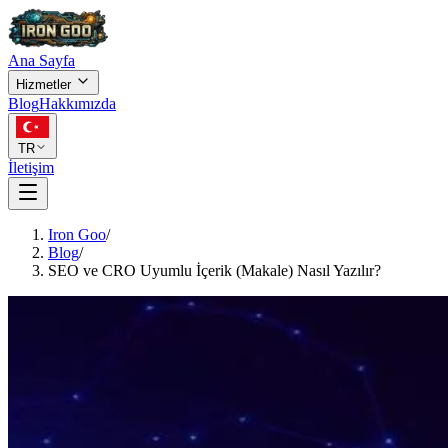
Ana Sayfa
Hizmetler
Blog
Hakkımızda
TR
İletişim
Iron Goo
/
Blog
/
SEO ve CRO Uyumlu İçerik (Makale) Nasıl Yazılır?