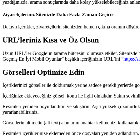
yazdığınızda, arama sonuçlarında daha kolay yükselebileceğiniz anlam
Ziyaretçileriniz Sitenizde Daha Fazla Zaman Geçirir
Detaylı içerikler, ziyaretçilerin sitenizden hemen çıkma oranını düşüreb
URL’leriniz Kısa ve Öz Olsun
Uzun URL’ler Google’ın tarama bütçesini olumsuz etkiler. Sitenizde 
Geçmiş En İyi Mobil Oyunlar” başlıklı içeriğinizin URL’ini “
https://
Görselleri Optimize Edin
İçeriklerinizi görseller ile doldurmak yerine sadece gerekli yerlerde gö
İçeriğinize ekleyeceğiniz görsel, konu ile ilgili olmalıdır. Sakın sevi
Resimleri yeniden boyutlandırın ve sıkıştırın. Aşırı yüksek çözünürlükl
yararlanabilirsiniz.
Görsellerin alt metin (alt text) alanlarını anahtar kelimenizi kullanara
Resimleri içeriklerinize eklemeden önce dosyaları yeniden adlandırın.