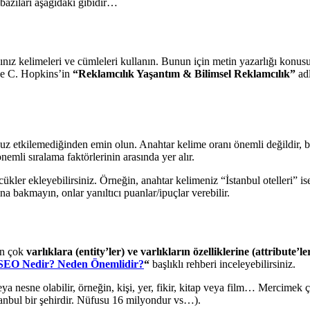
bazıları aşağıdaki gibidir…
ız kelimeleri ve cümleleri kullanın. Bunun için metin yazarlığı konusund
ude C. Hopkins’in
“Reklamcılık Yaşantım & Bilimsel Reklamcılık”
adl
suz etkilemediğinden emin olun. Anahtar kelime oranı önemli değildir, bu
emli sıralama faktörlerinin arasında yer alır.
cükler ekleyebilirsiniz. Örneğin, anahtar kelimeniz “İstanbul otelleri” is
ına bakmayın, onlar yanıltıcı puanlar/ipuçlar verebilir.
en çok
varlıklara (entity’ler) ve varlıkların özelliklerine (attribute’le
SEO Nedir? Neden Önemlidir?
“
başlıklı rehberi inceleyebilirsiniz.
ya nesne olabilir, örneğin, kişi, yer, fikir, kitap veya film… Mercimek 
 İstanbul bir şehirdir. Nüfusu 16 milyondur vs…).