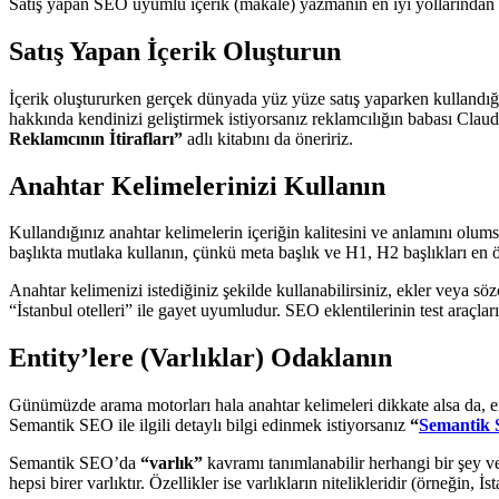
Satış yapan SEO uyumlu içerik (makale) yazmanın en iyi yollarından 
Satış Yapan İçerik Oluşturun
İçerik oluştururken gerçek dünyada yüz yüze satış yaparken kullandığın
hakkında kendinizi geliştirmek istiyorsanız reklamcılığın babası Cla
Reklamcının İtirafları”
adlı kitabını da öneririz.
Anahtar Kelimelerinizi Kullanın
Kullandığınız anahtar kelimelerin içeriğin kalitesini ve anlamını olum
başlıkta mutlaka kullanın, çünkü meta başlık ve H1, H2 başlıkları en ön
Anahtar kelimenizi istediğiniz şekilde kullanabilirsiniz, ekler veya söz
“İstanbul otelleri” ile gayet uyumludur. SEO eklentilerinin test araçlar
Entity’lere (Varlıklar) Odaklanın
Günümüzde arama motorları hala anahtar kelimeleri dikkate alsa da, 
Semantik SEO ile ilgili detaylı bilgi edinmek istiyorsanız
“
Semantik 
Semantik SEO’da
“varlık”
kavramı tanımlanabilir herhangi bir şey ve
hepsi birer varlıktır. Özellikler ise varlıkların nitelikleridir (örneğin,