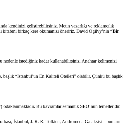
a kendinizi geliştirebilirsiniz. Metin yazarlığı ve reklamcılık
ı kitabını birkaç kere okumanızı öneririz. David Ogilvy’nin
“Bir
 nedenle istediğiniz kadar kullanabilirsiniz. Anahtar kelimenizi
e, başlık “İstanbul’un En Kaliteli Otelleri” olabilir. Çünkü bu başlık
r)
odaklanmaktadır. Bu kavramlar semantik SEO’nun temelleridir.
çorbası, İstanbul, J. R. R. Tolkien, Andromeda Galaksisi – bunların