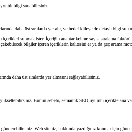
yrıntılı bilgi sunabilirsiniz.
rında daha üst sıralarda yer alır, ve hedef kitleye de detaylı bilgi sunar
 içerikleri sunmak ister. İçeriğin anahtar kelime sayısı sıralama faktörü 
ekebilecek bilgiler içeren içeriklerin kalitesini er ya da geç arama motor
nda daha üst sıralarda yer almasını sağlayabilirsiniz.
ükseltebilirsiniz. Bunun sebebi, semantik SEO uyumlu içerikte ana varlıkl
 gönderebilirsiniz. Web siteniz, hakkında yazdığınız konular için güncel 