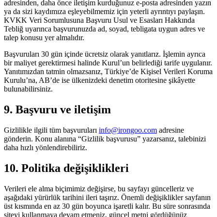
adresinden, daha önce iletişim kurduğunuz e-posta adresinden yazın
ya da sizi kaydımıza eşleyebilmemiz için yeterli ayrıntıyı paylaşın.
KVKK Veri Sorumlusuna Başvuru Usul ve Esasları Hakkında
Tebliğ uyarınca başvurunuzda ad, soyad, tebligata uygun adres ve
talep konusu yer almalıdır.
Başvuruları 30 gün içinde ücretsiz olarak yanıtlarız. İşlemin ayrıca
bir maliyet gerektirmesi halinde Kurul’un belirlediği tarife uygulanır.
Yanıtımızdan tatmin olmazsanız, Türkiye’de Kişisel Verileri Koruma
Kurulu’na, AB’de ise ülkenizdeki denetim otoritesine şikâyette
bulunabilirsiniz.
9. Başvuru ve iletişim
Gizlilikle ilgili tüm başvuruları
info@irongoo.com
adresine
gönderin. Konu alanına “Gizlilik başvurusu” yazarsanız, talebinizi
daha hızlı yönlendirebiliriz.
10. Politika değişiklikleri
Verileri ele alma biçimimiz değişirse, bu sayfayı güncelleriz ve
aşağıdaki yürürlük tarihini ileri taşırız. Önemli değişiklikler sayfanın
üst kısmında en az 30 gün boyunca işaretli kalır. Bu süre sonrasında
siteyi kullanmaya devam etmeniz, güncel metni gördüğünüz