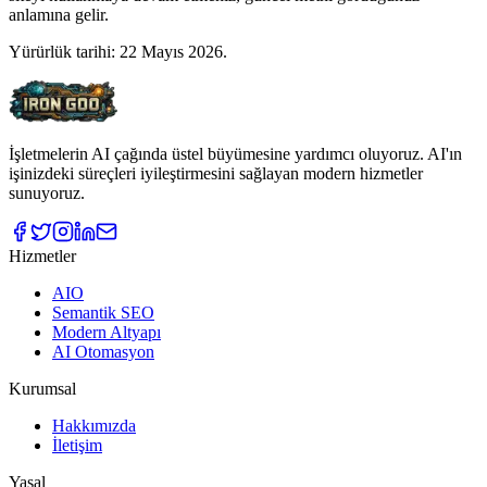
anlamına gelir.
Yürürlük tarihi: 22 Mayıs 2026.
İşletmelerin AI çağında üstel büyümesine yardımcı oluyoruz. AI'ın
işinizdeki süreçleri iyileştirmesini sağlayan modern hizmetler
sunuyoruz.
Hizmetler
AIO
Semantik SEO
Modern Altyapı
AI Otomasyon
Kurumsal
Hakkımızda
İletişim
Yasal