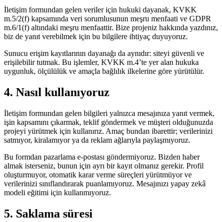
İletişim formundan gelen veriler için hukuki dayanak, KVKK
m.5/2(f) kapsamında veri sorumlusunun meşru menfaati ve GDPR
m.6/1(f) altındaki meşru menfaattir. Bize projeniz hakkında yazdınız,
biz de yanıt verebilmek için bu bilgilere ihtiyaç duyuyoruz.
Sunucu erişim kayıtlarının dayanağı da aynıdır: siteyi güvenli ve
erişilebilir tutmak. Bu işlemler, KVKK m.4’te yer alan hukuka
uygunluk, ölçülülük ve amaçla bağlılık ilkelerine göre yürütülür.
4. Nasıl kullanıyoruz
İletişim formundan gelen bilgileri yalnızca mesajınıza yanıt vermek,
işin kapsamını çıkarmak, teklif göndermek ve müşteri olduğunuzda
projeyi yürütmek için kullanırız. Amaç bundan ibarettir; verilerinizi
satmıyor, kiralamıyor ya da reklam ağlarıyla paylaşmıyoruz.
Bu formdan pazarlama e-postası göndermiyoruz. Bizden haber
almak isterseniz, bunun için ayrı bir kayıt olmanız gerekir. Profil
oluşturmuyor, otomatik karar verme süreçleri yürütmüyor ve
verilerinizi sınıflandırarak puanlamıyoruz. Mesajınızı yapay zekâ
modeli eğitimi için kullanmıyoruz.
5. Saklama süresi