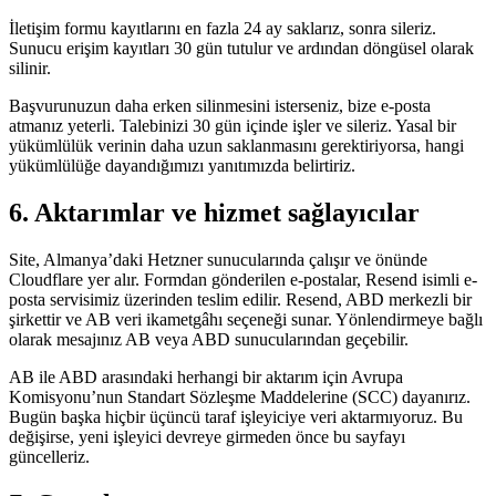
İletişim formu kayıtlarını en fazla 24 ay saklarız, sonra sileriz.
Sunucu erişim kayıtları 30 gün tutulur ve ardından döngüsel olarak
silinir.
Başvurunuzun daha erken silinmesini isterseniz, bize e-posta
atmanız yeterli. Talebinizi 30 gün içinde işler ve sileriz. Yasal bir
yükümlülük verinin daha uzun saklanmasını gerektiriyorsa, hangi
yükümlülüğe dayandığımızı yanıtımızda belirtiriz.
6. Aktarımlar ve hizmet sağlayıcılar
Site, Almanya’daki Hetzner sunucularında çalışır ve önünde
Cloudflare yer alır. Formdan gönderilen e-postalar, Resend isimli e-
posta servisimiz üzerinden teslim edilir. Resend, ABD merkezli bir
şirkettir ve AB veri ikametgâhı seçeneği sunar. Yönlendirmeye bağlı
olarak mesajınız AB veya ABD sunucularından geçebilir.
AB ile ABD arasındaki herhangi bir aktarım için Avrupa
Komisyonu’nun Standart Sözleşme Maddelerine (SCC) dayanırız.
Bugün başka hiçbir üçüncü taraf işleyiciye veri aktarmıyoruz. Bu
değişirse, yeni işleyici devreye girmeden önce bu sayfayı
güncelleriz.