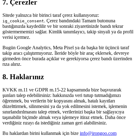
7. Çerezler
Sitede yalnızca bir birinci taraf çerez kullanıyoruz:
. Çerez bandındaki Tamam butonuna
ig_cookie_consent
bastığınızda kaydedilir ve bir sonraki ziyaretinizde bandı tekrar
göstermememizi sağlar. Kimlik tanımlayıcı, takip sinyali ya da profil
verisi içermez.
Bugün Google Analytics, Meta Pixel ya da başka bir üçüncü taraf
takip aracı çalıştırmıyoruz. İleride böyle bir araç eklersek, devreye
girmeden önce burada açıklar ve gerekiyorsa çerez bandı üzerinden
rıza alırız.
8. Haklarınız
KVKK m.11 ve GDPR m.15-22 kapsamında bize başvurarak
şunları talep edebilirsiniz: hakkınızda veri tutup tutmadığımızı
öğrenmek, bu verilerin bir kopyasını almak, hatalı kayıtları
düzelttirmek, silinmesini ya da yok edilmesini istemek, işlemenin
sınırlandırılmasını talep etmek, verilerinizi başka bir sağlayıcıya
taşınabilir biçimde almak veya işlemeye itiraz etmek. Daha önce
verdiğiniz rızayı da istediğiniz zaman geri alabilirsiniz.
Bu haklardan birini kullanmak için bize
info@irongoo.com