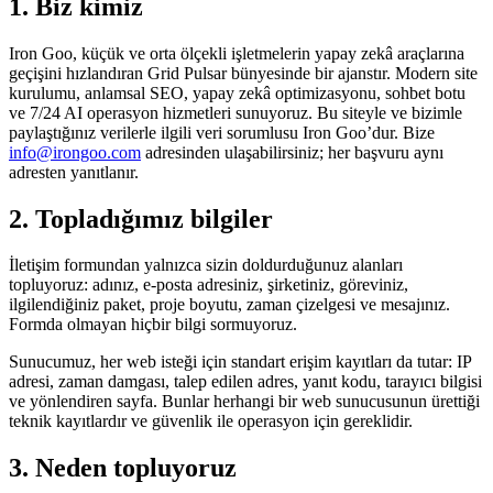
1. Biz kimiz
Iron Goo, küçük ve orta ölçekli işletmelerin yapay zekâ araçlarına
geçişini hızlandıran Grid Pulsar bünyesinde bir ajanstır. Modern site
kurulumu, anlamsal SEO, yapay zekâ optimizasyonu, sohbet botu
ve 7/24 AI operasyon hizmetleri sunuyoruz. Bu siteyle ve bizimle
paylaştığınız verilerle ilgili veri sorumlusu Iron Goo’dur. Bize
info@irongoo.com
adresinden ulaşabilirsiniz; her başvuru aynı
adresten yanıtlanır.
2. Topladığımız bilgiler
İletişim formundan yalnızca sizin doldurduğunuz alanları
topluyoruz: adınız, e-posta adresiniz, şirketiniz, göreviniz,
ilgilendiğiniz paket, proje boyutu, zaman çizelgesi ve mesajınız.
Formda olmayan hiçbir bilgi sormuyoruz.
Sunucumuz, her web isteği için standart erişim kayıtları da tutar: IP
adresi, zaman damgası, talep edilen adres, yanıt kodu, tarayıcı bilgisi
ve yönlendiren sayfa. Bunlar herhangi bir web sunucusunun ürettiği
teknik kayıtlardır ve güvenlik ile operasyon için gereklidir.
3. Neden topluyoruz