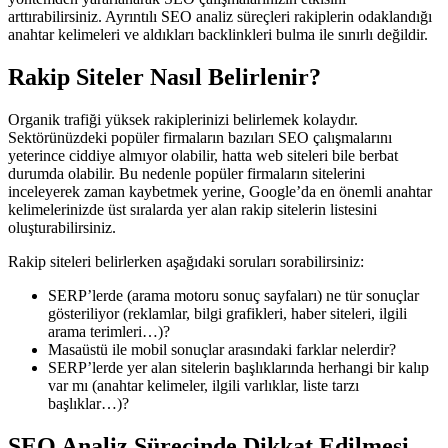
arttırabilirsiniz. Ayrıntılı SEO analiz süreçleri rakiplerin odaklandığı
anahtar kelimeleri ve aldıkları backlinkleri bulma ile sınırlı değildir.
Rakip Siteler Nasıl Belirlenir?
Organik trafiği yüksek rakiplerinizi belirlemek kolaydır.
Sektörünüzdeki popüler firmaların bazıları SEO çalışmalarını
yeterince ciddiye almıyor olabilir, hatta web siteleri bile berbat
durumda olabilir. Bu nedenle popüler firmaların sitelerini
inceleyerek zaman kaybetmek yerine, Google’da en önemli anahtar
kelimelerinizde üst sıralarda yer alan rakip sitelerin listesini
oluşturabilirsiniz.
Rakip siteleri belirlerken aşağıdaki soruları sorabilirsiniz:
SERP’lerde (arama motoru sonuç sayfaları) ne tür sonuçlar
gösteriliyor (reklamlar, bilgi grafikleri, haber siteleri, ilgili
arama terimleri…)?
Masaüstü ile mobil sonuçlar arasındaki farklar nelerdir?
SERP’lerde yer alan sitelerin başlıklarında herhangi bir kalıp
var mı (anahtar kelimeler, ilgili varlıklar, liste tarzı
başlıklar…)?
SEO Analiz Sürecinde Dikkat Edilmesi