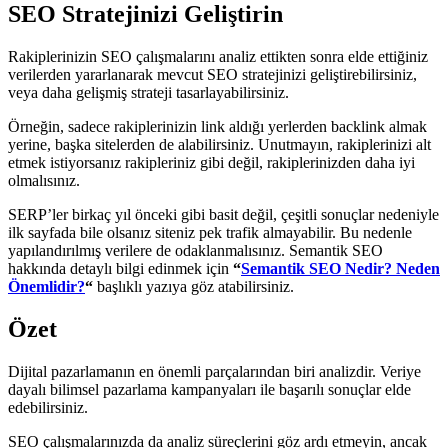
SEO Stratejinizi Geliştirin
Rakiplerinizin SEO çalışmalarını analiz ettikten sonra elde ettiğiniz
verilerden yararlanarak mevcut SEO stratejinizi geliştirebilirsiniz,
veya daha gelişmiş strateji tasarlayabilirsiniz.
Örneğin, sadece rakiplerinizin link aldığı yerlerden backlink almak
yerine, başka sitelerden de alabilirsiniz. Unutmayın, rakiplerinizi alt
etmek istiyorsanız rakipleriniz gibi değil, rakiplerinizden daha iyi
olmalısınız.
SERP’ler birkaç yıl önceki gibi basit değil, çeşitli sonuçlar nedeniyle
ilk sayfada bile olsanız siteniz pek trafik almayabilir. Bu nedenle
yapılandırılmış verilere de odaklanmalısınız. Semantik SEO
hakkında detaylı bilgi edinmek için
“
Semantik SEO Nedir? Neden
Önemlidir?
“
başlıklı yazıya göz atabilirsiniz.
Özet
Dijital pazarlamanın en önemli parçalarından biri analizdir. Veriye
dayalı bilimsel pazarlama kampanyaları ile başarılı sonuçlar elde
edebilirsiniz.
SEO çalışmalarınızda da analiz süreçlerini göz ardı etmeyin, ancak