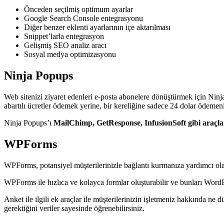
Önceden seçilmiş optimum ayarlar
Google Search Console entegrasyonu
Diğer benzer eklenti ayarlarının içe aktarılması
Snippet’larla entegrasyon
Gelişmiş SEO analiz aracı
Sosyal medya optimizasyonu
Ninja Popups
Web sitenizi ziyaret edenleri e-posta abonelere dönüştürmek için Ninja
abartılı ücretler ödemek yerine, bir kereliğine sadece 24 dolar ödemeniz
Ninja Popups’ı
MailChimp, GetResponse, InfusionSoft gibi araçla
WPForms
WPForms, potansiyel müşterilerinizle bağlantı kurmanıza yardımcı olan,
WPForms ile hızlıca ve kolayca formlar oluşturabilir ve bunları WordPre
Anket ile ilgili ek araçlar ile müşterilerinizin işletmeniz hakkında ne
gerektiğini veriler sayesinde öğrenebilirsiniz.