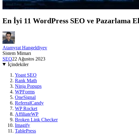
En İyi 11 WordPress SEO ve Pazarlama Ek
Atamyrat Hangeldiyev
Sistem Mimarı
SEO
22 Ağustos 2023
İçindekiler
Yoast SEO
Rank Math
Ninja Popups
WPForms
OneSignal
ReferralCandy
WP Rocket
AffiliateWP
Broken Link Checker
Imagify
TablePress