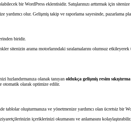
abilecek bir WordPress eklentisidir. Satışlarınızı arttırmak için sitenize
e yardımcı olur. Gelişmiş takip ve raporlama sayesinde, pazarlama planları
inden biridir.
nkler sitenizin arama motorlarındaki sıralamalarını olumsuz etkileyerek tr
enizi hızlandırmanıza olanak tanıyan
oldukça gelişmiş resim sıkıştırma
de otomatik olarak optimize edilir.
zde tablolar oluşturmanıza ve yönetmenize yardımcı olan ücretsiz bir Wor
 ziyaretçilerinizin içeriklerinizi okumasını ve anlamasını kolaylaştırabili