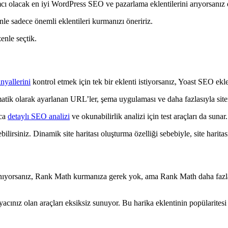
dımcı olacak en iyi WordPress SEO ve pazarlama eklentilerini arıyorsanız
le sadece önemli eklentileri kurmanızı öneririz.
enle seçtik.
nyallerini
kontrol etmek için tek bir eklenti istiyorsanız, Yoast SEO ekle
tik olarak ayarlanan URL’ler, şema uygulaması ve daha fazlasıyla siteni
ıca
detaylı SEO analizi
ve okunabilirlik analizi için test araçları da sunar.
bilirsiniz. Dinamik site haritası oluşturma özelliği sebebiyle, site harita
anıyorsanız, Rank Math kurmanıza gerek yok, ama Rank Math daha fazla a
acınız olan araçları eksiksiz sunuyor. Bu harika eklentinin popülaritesi