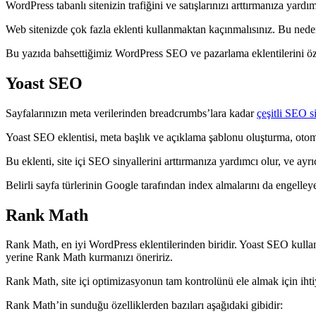
WordPress tabanlı sitenizin trafiğini ve satışlarınızı arttırmanıza yar
Web sitenizde çok fazla eklenti kullanmaktan kaçınmalısınız. Bu neden
Bu yazıda bahsettiğimiz WordPress SEO ve pazarlama eklentilerini öz
Yoast SEO
Sayfalarınızın meta verilerinden breadcrumbs’lara kadar
çeşitli SEO si
Yoast SEO eklentisi, meta başlık ve açıklama şablonu oluşturma, otoma
Bu eklenti, site içi SEO sinyallerini arttırmanıza yardımcı olur, ve ayr
Belirli sayfa türlerinin Google tarafından index almalarını da engelleye
Rank Math
Rank Math, en iyi WordPress eklentilerinden biridir. Yoast SEO kull
yerine Rank Math kurmanızı öneririz.
Rank Math, site içi optimizasyonun tam kontrolünü ele almak için ihtiy
Rank Math’in sunduğu özelliklerden bazıları aşağıdaki gibidir: