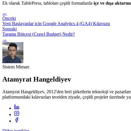
Ek olarak TablePress, tabloları çeşitli formatlarda
içe ve dışa aktarm
←
Önceki
Yeni Başlayanlar için Google Analytics 4 (GA4) Kılavuzu
Sonraki
Tarama Bütçesi (Crawl Budget) Nedir?
→
Sistem Mimarı
Atamyrat Hangeldiyev
Atamyrat Hangeldiyev, 2012'den beri şirketlerin teknoloji ve pazarlam
platformundaki kılavuzları teoriden ziyade, çeşitli projeler üzerinde y
Diğer içerikler...