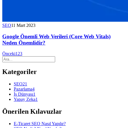
SEO
11 Mart 2023
Google Önemli Web Verileri (Core Web Vitals)
Neden Önemlidir?
Önceki
1
2
3
Kategoriler
SEO
21
Pazarlama
4
İş Dünyası
1
Yapay Zeka
1
Önerilen Kılavuzlar
E-Ticaret SEO Nasıl Yapılır?