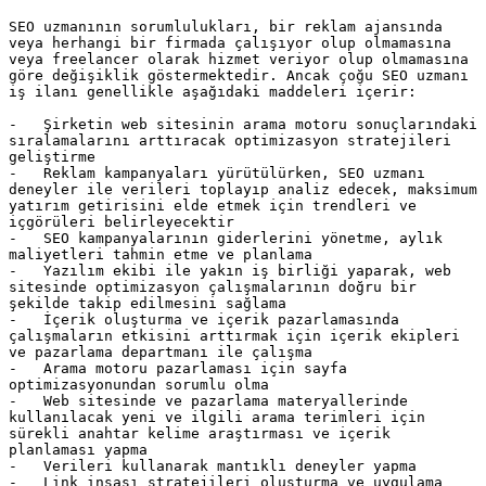
SEO uzmanının sorumlulukları, bir reklam ajansında 
veya herhangi bir firmada çalışıyor olup olmamasına 
veya freelancer olarak hizmet veriyor olup olmamasına 
göre değişiklik göstermektedir. Ancak çoğu SEO uzmanı 
iş ilanı genellikle aşağıdaki maddeleri içerir:

-   Şirketin web sitesinin arama motoru sonuçlarındaki 
sıralamalarını arttıracak optimizasyon stratejileri 
geliştirme

-   Reklam kampanyaları yürütülürken, SEO uzmanı 
deneyler ile verileri toplayıp analiz edecek, maksimum 
yatırım getirisini elde etmek için trendleri ve 
içgörüleri belirleyecektir

-   SEO kampanyalarının giderlerini yönetme, aylık 
maliyetleri tahmin etme ve planlama

-   Yazılım ekibi ile yakın iş birliği yaparak, web 
sitesinde optimizasyon çalışmalarının doğru bir 
şekilde takip edilmesini sağlama

-   İçerik oluşturma ve içerik pazarlamasında 
çalışmaların etkisini arttırmak için içerik ekipleri 
ve pazarlama departmanı ile çalışma

-   Arama motoru pazarlaması için sayfa 
optimizasyonundan sorumlu olma

-   Web sitesinde ve pazarlama materyallerinde 
kullanılacak yeni ve ilgili arama terimleri için 
sürekli anahtar kelime araştırması ve içerik 
planlaması yapma

-   Verileri kullanarak mantıklı deneyler yapma

-   Link inşası stratejileri oluşturma ve uygulama
