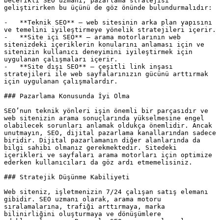
becerikli SEO uzmanı, pazarlama stratejisi 
geliştirirken bu üçünü de göz önünde bulundurmalıdır:

-   **Teknik SEO** – web sitesinin arka plan yapısını 
ve temelini iyileştirmeye yönelik stratejileri içerir.

-   **Site içi SEO** – arama motorlarının web 
sitenizdeki içeriklerin konularını anlaması için ve 
sitenizin kullanıcı deneyimini iyileştirmek için 
uygulanan çalışmaları içerir.

-   **Site dışı SEO** – çeşitli link inşası 
stratejileri ile web sayfalarınızın gücünü arttırmak 
için uygulanan çalışmalardır.

### Pazarlama Konusunda İyi Olma

SEO’nun teknik yönleri işin önemli bir parçasıdır ve 
web sitenizin arama sonuçlarında yükselmesine engel 
olabilecek sorunları anlamak oldukça önemlidir. Ancak 
unutmayın, SEO, dijital pazarlama kanallarından sadece 
biridir. Dijital pazarlamanın diğer alanlarında da 
bilgi sahibi olmanız gerekmektedir. Sitedeki 
içerikleri ve sayfaları arama motorları için optimize 
ederken kullanıcıları da göz ardı etmemelisiniz.

### Stratejik Düşünme Kabiliyeti

Web siteniz, işletmenizin 7/24 çalışan satış elemanı 
gibidir. SEO uzmanı olarak, arama motoru 
sıralamalarına, trafiği arttırmaya, marka 
bilinirliğini oluşturmaya ve dönüşümlere 