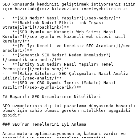
SEO konusunda kendinizi geliştirmek istiyorsanız sizin 
için hazırladığımız kılavuzları inceleyebilirsiniz:

-   **[SEO Nedir? Nasıl Yapılır?](/seo-nedir/)**

-   **[Backlink Nedir? Etkili Link İnşası 
Stratejileri](/backlink/)**

-   **[SEO Uyumlu ve Kazançlı Web Sitesi Nasıl 
Kurulur?](/seo-uyumlu-ve-kazancli-web-sitesi-nasil-
kurulur/)**

-   **[En İyi Ücretli ve Ücretsiz SEO Araçları](/seo-
araclari/)**

-   **[Semantik SEO Nedir? Neden Önemlidir?]
(/semantik-seo-nedir/)**

-   **[Entity SEO Nedir? Nasıl Yapılır? Temel 
Prensipler](/entity-seo/)**

-   **[Rakip Sitelerin SEO Çalışmaları Nasıl Analiz 
Edilir?](/seo-analiz/)**

-   **[SEO ve CRO Uyumlu İçerik (Makale) Nasıl 
Yazılır?](/seo-uyumlu-icerik/)**

## Başarılı SEO Uzmanlarının Nitelikleri

SEO uzmanlarının dijital pazarlama dünyasında başarılı 
olmak için sahip olması gereken nitelikler aşağıdaki 
gibidir:

### SEO’nun Temellerini İyi Anlama

Arama motoru optimizasyonunun üç katmanı vardır ve 