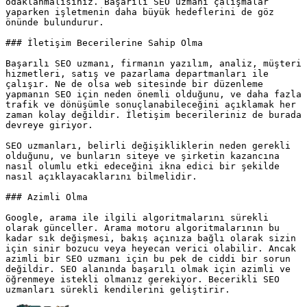
odaklanmalısınız. Başarılı SEO uzmanı çalışmalar 
yaparken işletmenin daha büyük hedeflerini de göz 
önünde bulundurur.

### İletişim Becerilerine Sahip Olma

Başarılı SEO uzmanı, firmanın yazılım, analiz, müşteri 
hizmetleri, satış ve pazarlama departmanları ile 
çalışır. Ne de olsa web sitesinde bir düzenleme 
yapmanın SEO için neden önemli olduğunu, ve daha fazla 
trafik ve dönüşümle sonuçlanabileceğini açıklamak her 
zaman kolay değildir. İletişim becerileriniz de burada 
devreye giriyor.

SEO uzmanları, belirli değişikliklerin neden gerekli 
olduğunu, ve bunların siteye ve şirketin kazancına 
nasıl olumlu etki edeceğini ikna edici bir şekilde 
nasıl açıklayacaklarını bilmelidir.

### Azimli Olma

Google, arama ile ilgili algoritmalarını sürekli 
olarak günceller. Arama motoru algoritmalarının bu 
kadar sık ​​değişmesi, bakış açınıza bağlı olarak sizin 
için sinir bozucu veya heyecan verici olabilir. Ancak 
azimli bir SEO uzmanı için bu pek de ciddi bir sorun 
değildir. SEO alanında başarılı olmak için azimli ve 
öğrenmeye istekli olmanız gerekiyor. Becerikli SEO 