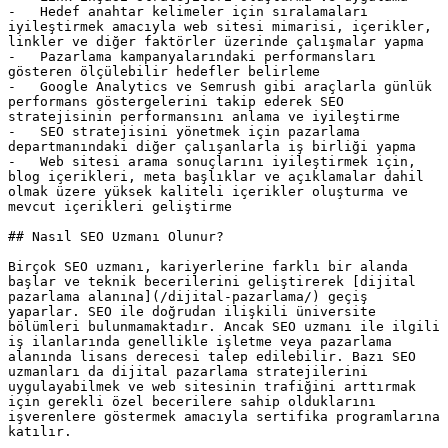
-   Hedef anahtar kelimeler için sıralamaları 
iyileştirmek amacıyla web sitesi mimarisi, içerikler, 
linkler ve diğer faktörler üzerinde çalışmalar yapma

-   Pazarlama kampanyalarındaki performansları 
gösteren ölçülebilir hedefler belirleme

-   Google Analytics ve Semrush gibi araçlarla günlük 
performans göstergelerini takip ederek SEO 
stratejisinin performansını anlama ve iyileştirme

-   SEO stratejisini yönetmek için pazarlama 
departmanındaki diğer çalışanlarla iş birliği yapma

-   Web sitesi arama sonuçlarını iyileştirmek için, 
blog içerikleri, meta başlıklar ve açıklamalar dahil 
olmak üzere yüksek kaliteli içerikler oluşturma ve 
mevcut içerikleri geliştirme

## Nasıl SEO Uzmanı Olunur?

Birçok SEO uzmanı, kariyerlerine farklı bir alanda 
başlar ve teknik becerilerini geliştirerek [dijital 
pazarlama alanına](/dijital-pazarlama/) geçiş 
yaparlar. SEO ile doğrudan ilişkili üniversite 
bölümleri bulunmamaktadır. Ancak SEO uzmanı ile ilgili 
iş ilanlarında genellikle işletme veya pazarlama 
alanında lisans derecesi talep edilebilir. Bazı SEO 
uzmanları da dijital pazarlama stratejilerini 
uygulayabilmek ve web sitesinin trafiğini arttırmak 
için gerekli özel becerilere sahip olduklarını 
işverenlere göstermek amacıyla sertifika programlarına 
katılır.
