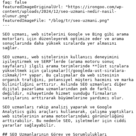
faq: false

featuredImageOriginalUrl: "https://irongoo.com/wp-
content/uploads/2024/12/seo-uzmani-nedir-nasil-
olunur.png"

featuredImageFile: "/blog/tr/seo-uzmani.png"

---

SEO uzmanı, web sitelerini Google ve Bing gibi arama 
motorları için düzenleyerek optimize eder ve arama 
sonuçlarında daha yüksek sıralarda yer almasını 
sağlar.

SEO uzmanı, web sitelerinin kullanıcı deneyimini 
iyileştirmek ve SERP’lerde (arama motoru sonuç 
sayfaları) ilgili arama terimlerinde **[üst sıralara 
yükseltmek için çalışmalar](/googleda-ust-siralara-
cikmak/)** yapar. Bu çalışmalar da web sitesinin 
organik trafiğini, potansiyel müşteri hacmini ve marka 
bilinirliğini arttırır. Aslında SEO uzmanları diğer 
dijital pazarlama uzmanlarından pek de farklı 
değildir, nihayetinde hizmet sunduğu firmaların 
satışlarını arttırarak büyümelerine yardımcı olur.

SEO uzmanları rakip analizi yaparak ve Google 
Analytics gibi araçları kullanarak, çalışma yaptıkları 
web sitelerinin arama motorlarındaki görünürlüğünü 
arttırabilir. Bu nedenle SEO, işletmeler için ciddi 
yararlar sağlayabilir.

## SEO Uzmanlarının Görev ve Sorumlulukları
