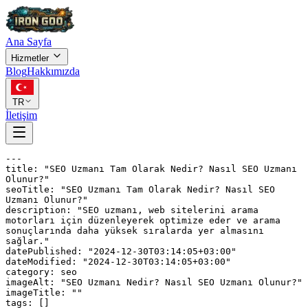
Ana Sayfa
Hizmetler
Blog
Hakkımızda
TR
İletişim
---

title: "SEO Uzmanı Tam Olarak Nedir? Nasıl SEO Uzmanı 
Olunur?"

seoTitle: "SEO Uzmanı Tam Olarak Nedir? Nasıl SEO 
Uzmanı Olunur?"

description: "SEO uzmanı, web sitelerini arama 
motorları için düzenleyerek optimize eder ve arama 
sonuçlarında daha yüksek sıralarda yer almasını 
sağlar."

datePublished: "2024-12-30T03:14:05+03:00"

dateModified: "2024-12-30T03:14:05+03:00"

category: seo

imageAlt: "SEO Uzmanı Nedir? Nasıl SEO Uzmanı Olunur?"

imageTitle: ""

tags: []
