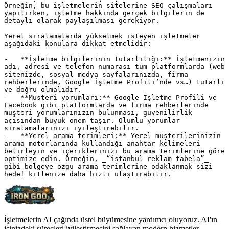
İşletmelerin AI çağında üstel büyümesine yardımcı oluyoruz. AI'ın
işinizdeki süreçleri iyileştirmesini sağlayan modern hizmetler