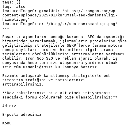
tags: []

faq: false

featuredImageOriginalUrl: "https://irongoo.com/wp-
content/uploads/2025/01/kurumsal-seo-danismanligi-
hizmeti.png"

featuredImageFile: "/blog/tr/seo-danismanligi.png"

---

Başarılı ajansların sunduğu kurumsal SEO danışmanlığı 
hizmetinden yararlanmak, işletmelerin projelerine göre 
geliştirilmiş stratejilerle SERP’lerde (arama motoru 
sonuç sayfaları) ürün ve hizmetleri ilgili arama 
terimlerinde görünürlüklerini arttırmalarına yardımcı 
olabilir. Iron Goo SEO ve reklam ajansı olarak, iş 
dünyasında hedeflerinize ulaşmanıza yardımcı olmak 
için tüm uzmanlığımızı kullanmaya hazırız.

Bizimle anlaşarak kanıtlanmış stratejilerle web 
sitenizin trafiğini ve satışlarınızı 
arttırabilirsiniz.

**Dev rakiplerinizi bile alt etmek istiyorsanız 
aşağıdaki formu doldurarak bize ulaşabilirsiniz:**

Adınız  

E-posta adresiniz  

Konu  
