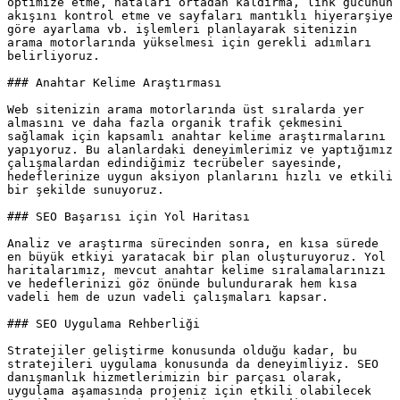
optimize etme, hataları ortadan kaldırma, link gücünün 
akışını kontrol etme ve sayfaları mantıklı hiyerarşiye 
göre ayarlama vb. işlemleri planlayarak sitenizin 
arama motorlarında yükselmesi için gerekli adımları 
belirliyoruz.

### Anahtar Kelime Araştırması

Web sitenizin arama motorlarında üst sıralarda yer 
almasını ve daha fazla organik trafik çekmesini 
sağlamak için kapsamlı anahtar kelime araştırmalarını 
yapıyoruz. Bu alanlardaki deneyimlerimiz ve yaptığımız 
çalışmalardan edindiğimiz tecrübeler sayesinde, 
hedeflerinize uygun aksiyon planlarını hızlı ve etkili 
bir şekilde sunuyoruz.

### SEO Başarısı için Yol Haritası

Analiz ve araştırma sürecinden sonra, en kısa sürede 
en büyük etkiyi yaratacak bir plan oluşturuyoruz. Yol 
haritalarımız, mevcut anahtar kelime sıralamalarınızı 
ve hedeflerinizi göz önünde bulundurarak hem kısa 
vadeli hem de uzun vadeli çalışmaları kapsar.

### SEO Uygulama Rehberliği

Stratejiler geliştirme konusunda olduğu kadar, bu 
stratejileri uygulama konusunda da deneyimliyiz. SEO 
danışmanlık hizmetlerimizin bir parçası olarak, 
uygulama aşamasında projeniz için etkili olabilecek 