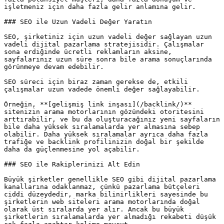
işletmeniz için daha fazla gelir anlamına gelir.

### SEO ile Uzun Vadeli Değer Yaratın

SEO, şirketiniz için uzun vadeli değer sağlayan uzun 
vadeli dijital pazarlama stratejisidir. Çalışmalar 
sona erdiğinde ücretli reklamların aksine, 
sayfalarınız uzun süre sonra bile arama sonuçlarında 
görünmeye devam edebilir.

SEO süreci için biraz zaman gerekse de, etkili 
çalışmalar uzun vadede önemli değer sağlayabilir.

Örneğin, **[gelişmiş link inşası](/backlink/)** 
sitenizin arama motorlarının gözündeki otoritesini 
arttırabilir, ve bu da oluşturacağınız yeni sayfaların 
bile daha yüksek sıralamalarda yer almasına sebep 
olabilir. Daha yüksek sıralamalar ayrıca daha fazla 
trafiğe ve backlink profilinizin doğal bir şekilde 
daha da güçlenmesine yol açabilir.

### SEO ile Rakiplerinizi Alt Edin

Büyük şirketler genellikle SEO gibi dijital pazarlama 
kanallarına odaklanmaz, çünkü pazarlama bütçeleri 
ciddi düzeydedir, marka bilinirlikleri sayesinde bu 
şirketlerin web siteleri arama motorlarında doğal 
olarak üst sıralarda yer alır. Ancak bu büyük 
şirketlerin sıralamalarda yer almadığı rekabeti düşük 