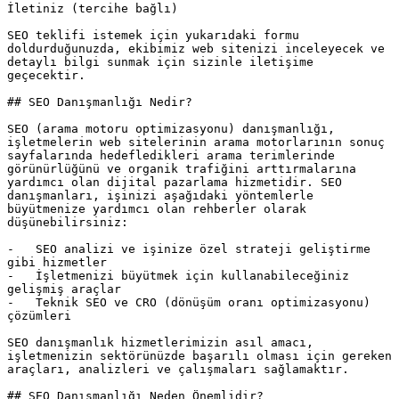
İletiniz (tercihe bağlı)  

SEO teklifi istemek için yukarıdaki formu 
doldurduğunuzda, ekibimiz web sitenizi inceleyecek ve 
detaylı bilgi sunmak için sizinle iletişime 
geçecektir.

## SEO Danışmanlığı Nedir?

SEO (arama motoru optimizasyonu) danışmanlığı, 
işletmelerin web sitelerinin arama motorlarının sonuç 
sayfalarında hedefledikleri arama terimlerinde 
görünürlüğünü ve organik trafiğini arttırmalarına 
yardımcı olan dijital pazarlama hizmetidir. SEO 
danışmanları, işinizi aşağıdaki yöntemlerle 
büyütmenize yardımcı olan rehberler olarak 
düşünebilirsiniz:

-   SEO analizi ve işinize özel strateji geliştirme 
gibi hizmetler

-   İşletmenizi büyütmek için kullanabileceğiniz 
gelişmiş araçlar

-   Teknik SEO ve CRO (dönüşüm oranı optimizasyonu) 
çözümleri

SEO danışmanlık hizmetlerimizin asıl amacı, 
işletmenizin sektörünüzde başarılı olması için gereken 
araçları, analizleri ve çalışmaları sağlamaktır.

## SEO Danışmanlığı Neden Önemlidir?
