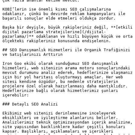
çok fazla anahtar kelime mevcut.

KOBİ’lerin ise önemli kısmı SEO çalışmalarına 
odaklanır, çünkü bu devirde reklam kampanyaları ile 
başarılı sonuçlar elde etmeleri oldukça zordur.

Başka bir deyişle, büyük rakipleriniz değil, **[etkili 
dijital pazarlama stratejilerine](/dijital-
pazarlama/)** odaklanan ve hızlı büyüyen küçük ve orta 
ölçekteki rakipleriniz konusunda endişelenin.

## SEO Danışmanlık Hizmetleri ile Organik Trafiğinizi 
ve Satışlarınızı Arttırın

Iron Goo ekibi olarak sunduğumuz SEO danışmanlık 
hizmetleri, web sitenizin arama motoru sonuçlarındaki 
mevcut durumunu analiz ederek, hedeflerinize ulaşmanız 
için bir yol haritası oluşturmayı amaçlar. Her web 
sitesi kendine özgüdür, bu nedenle stratejilerin 
projelere özel olarak hazırlanması daha mantıklıdır. 
Hedeflerinize bağlı olarak hizmetlerimiz şunları 
içerebilir:

### Detaylı SEO Analizi

Ekibimiz web sitenizi derinlemesine inceleyerek 
eksiklikleri ve iyileştirme alanlarını belirler. 
Analizlerimiz teknik optimizasyondan içerik analizine, 
site yapısından backlinklere kadar çeşitli konuları 
kapsar. Başlıkları, açıklamaları ve içerikleri 