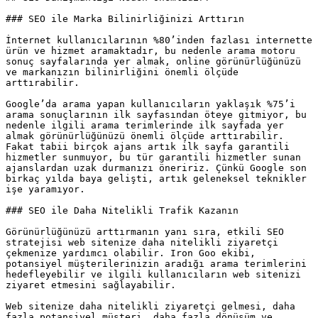
### SEO ile Marka Bilinirliğinizi Arttırın

İnternet kullanıcılarının %80’inden fazlası internette 
ürün ve hizmet aramaktadır, bu nedenle arama motoru 
sonuç sayfalarında yer almak, online görünürlüğünüzü 
ve markanızın bilinirliğini önemli ölçüde 
arttırabilir.

Google’da arama yapan kullanıcıların yaklaşık %75’i 
arama sonuçlarının ilk sayfasından öteye gitmiyor, bu 
nedenle ilgili arama terimlerinde ilk sayfada yer 
almak görünürlüğünüzü önemli ölçüde arttırabilir. 
Fakat tabii birçok ajans artık ilk sayfa garantili 
hizmetler sunmuyor, bu tür garantili hizmetler sunan 
ajanslardan uzak durmanızı öneririz. Çünkü Google son 
birkaç yılda baya gelişti, artık geleneksel teknikler 
işe yaramıyor.

### SEO ile Daha Nitelikli Trafik Kazanın

Görünürlüğünüzü arttırmanın yanı sıra, etkili SEO 
stratejisi web sitenize daha nitelikli ziyaretçi 
çekmenize yardımcı olabilir. Iron Goo ekibi, 
potansiyel müşterilerinizin aradığı arama terimlerini 
hedefleyebilir ve ilgili kullanıcıların web sitenizi 
ziyaret etmesini sağlayabilir.

Web sitenize daha nitelikli ziyaretçi gelmesi, daha 
fazla potansiyel müşteri, daha fazla dönüşüm ve 