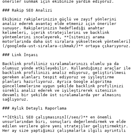
öneriler sunmak için ekibinize yardım ediyoruz.

### Rakip SEO Analizi

Ekibimiz rakiplerinizin güçlü ve zayıf yönlerini 
analiz ederek avantaj elde etmeniz için öneriler 
sunuyor. Rakiplerinizin hedeflediği anahtar 
kelimeleri, içerik stratejilerini ve backlink 
yöntemlerini inceleyerek, **[sitenizi arama 
motorlarında daha üst sıralara yükseltecek yöntemleri]
(/googleda-ust-siralara-cikmak/)** ortaya çıkarıyoruz.

### Link İnşası

Backlink profiliniz sıralamalarınızı olumlu ya da 
olumsuz yönde etkileyebilir. Kullandığımız araçlar ile 
backlink profilinizi analiz ediyoruz, geliştirilmesi 
gereken alanları tespit ediyoruz ve iyileştirme 
planları hazırlıyoruz. Ayrıca Google algoritma 
güncellemelerine uygun şekilde backlink profilinizi 
sürekli analiz ederek ve iyileştirerek sitenizin 
devamlı bir şekilde üst sıralamalarda yer almasını 
sağlıyoruz.

### Aylık Detaylı Raporlama

**[Etkili SEO çalışmasının](/seo/)** en önemli 
unsurlarından biri, sonuçları değerlendirmek ve elde 
edilen verilere göre yeni stratejiler geliştirmektir. 
Her ay size yaptığımız çalışmalarla ilgili ayrıntılı 